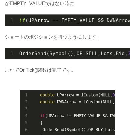
がEMPTY_VALUEではない時に
if
(UPArrow == EMPTY_VALUE && DWNArrow 
ショートのポジションを持つようにします。
OrderSend(Symbol(),OP_SELL,Lots,Bid,
3
,
これでOnTick()関数は完了です。
double
 UPArrow = iCustom(NULL,
0
,
"GCDC-S
double
 DWNArrow = iCustom(NULL,
0
,
"GCDC-
if
(UPArrow != EMPTY_VALUE && DWNArro
   {

    OrderSend(Symbol(),OP_BUY,Lots,Ask,
3
,
0