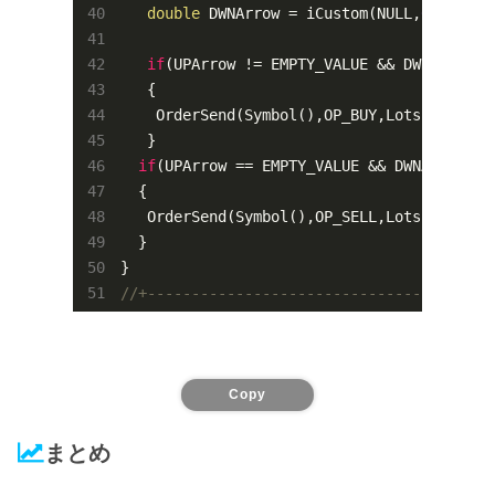
double
 DWNArrow = iCustom(NULL,
0
,
"GCDC-
if
(UPArrow != EMPTY_VALUE && DWNArro
   {

    OrderSend(Symbol(),OP_BUY,Lots,Ask,
3
,
0
   }

if
(UPArrow == EMPTY_VALUE && DWNArrow !=
  {

   OrderSend(Symbol(),OP_SELL,Lots,Bid,
3
,
0
  } 

//+---------------------------------------
Copy
まとめ