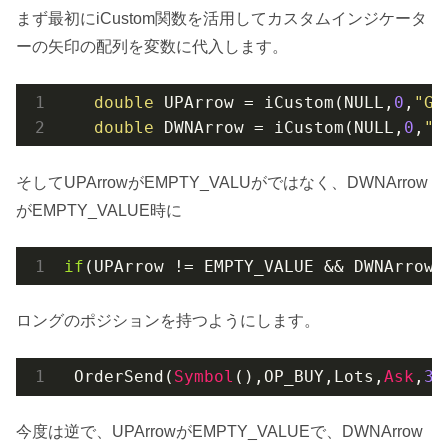
まず最初にiCustom関数を活用してカスタムインジケータ
ーの矢印の配列を変数に代入します。
double
 UPArrow = iCustom(NULL,
0
,
"GC
double
 DWNArrow = iCustom(NULL,
0
,
"G
そしてUPArrowがEMPTY_VALUがではなく、DWNArrow
がEMPTY_VALUE時に
if
(UPArrow != EMPTY_VALUE && DWNArrow 
ロングのポジションを持つようにします。
 OrderSend(
Symbol
(),OP_BUY,Lots,
Ask
,
3
,
今度は逆で、UPArrowがEMPTY_VALUEで、DWNArrow