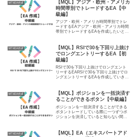
ち上げましょう。今回は名前を「GC-D...
【MQL】アジア・欧州・アメリカ
MT4EA作成
時間帯別でトレードするEA【中
級編】
アジア・欧州・アメリカ時間帯別でトレ
ードするEAアジア・欧州・アメリカ時間
帯別でトレードするEAを作成したいと思
います。 アジア時間：RSI70以上30以下
で逆張り 欧州時間：ゴールデンクロスと
デッドクロスで順張り アメリカ時間：
【MQL】RSIで30を下回り上抜け
MT4EA作成
RSI80...
でロングエントリーするEA【初
級編】
RSIで30を下回り上抜けでロングエント
リーするEARSIで30を下回り上抜けでロ
ングエントリーするEAを作成していきた
いと思います。メタエディタ
（MetaEditor）を立ち上げるメタエディ
タ（MetaEditor）を立ち上げましょう。
【MQL】ポジションを一括決済す
MT4EA作成
今...
ることができるボタン【中級編】
ポジションを一括決済することができる
ボタントレードしている際に一つずつポ
ジションを決済していると知らない間に
マイナスになることがあります。そうし
た際に全決済してポジションを一気に決
済できるボタンを作成しましょう。 ポジ
【MQL】EA（エキスパートアド
MT4EA作成
ションを全決済するボタ...