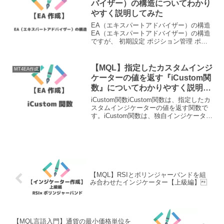
バイザー）の構造についてわかり
やすく説明してみた
EA（エキスパートアドバイザー）の構造
EA（エキスパートアドバイザー）の構造
ですが、 初期設定 ポジション管理 ポジ
ション決済 ポジションエントリーという
構造になっています。最低4つのことをコ
ードで書くことで、立派なEAが出来あが
【MQL】指定したカスタムインジ
MT4EA作成
ります。基...
ケーターの値を返す『iCustom関
数』についてわかりやすく説明し
てみた
iCustom関数iCustom関数は、指定したカ
スタムインジケーターの値を返す関数で
す。iCustom関数は、独自インジケーター
を組み込む際に利用することが多いで
す。また、EAを作る際に外部のサインを
出すインジケーターがあった時に、iCu...
【MQL】RSIとボリンジャーバンドを組
み合わせたインジケーター【上級編】
【MQL言語入門】通貨の最小価格単位を