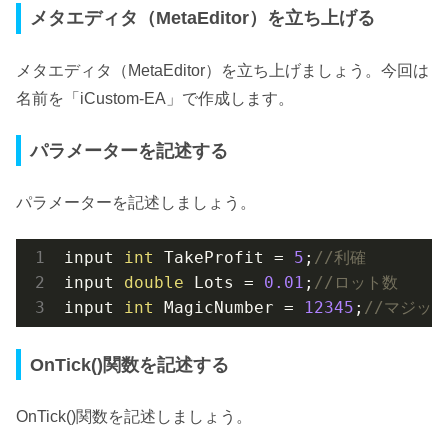
メタエディタ（MetaEditor）を立ち上げる
メタエディタ（MetaEditor）を立ち上げましょう。今回は
名前を「iCustom-EA」で作成します。
パラメーターを記述する
パラメーターを記述しましょう。
input 
int
 TakeProfit = 
5
;
//利確
input 
double
 Lots = 
0.01
;
//ロット数
input 
int
 MagicNumber = 
12345
;
//マジッ
OnTick()関数を記述する
OnTick()関数を記述しましょう。