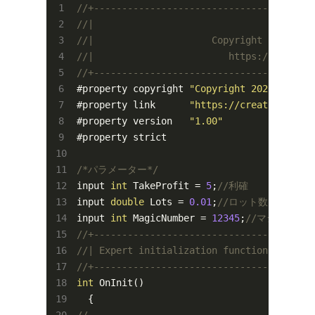
//+---------------------------------------
//|                                       
//|                     Copyright 2020, FX
//|                        https://creator
//+---------------------------------------
#property copyright 
"Copyright 2020, FX-EA
#property link      
"https://creator.fx-ea
#property version   
"1.00"
#property strict

/*パラメーター*/
input 
int
 TakeProfit = 
5
;
//利確
input 
double
 Lots = 
0.01
;
//ロット数
input 
int
 MagicNumber = 
12345
;
//マジックナ
//+---------------------------------------
//| Expert initialization function        
//+---------------------------------------
int
 OnInit()

//---