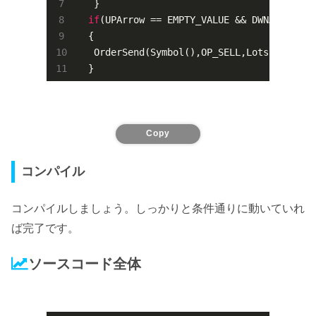
   }

if
(UPArrow == EMPTY_VALUE && DWNArrow !=
  {

   OrderSend(Symbol(),OP_SELL,Lots,Bid,
3
,
0
  }
Copy
コンパイル
コンパイルしましょう。しっかりと条件通りに動いていれ
ば完了です。
ソースコード全体