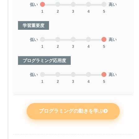
低い
高い
1
2
3
4
5
学習重要度
低い
高い
1
2
3
4
5
プログラミング応用度
低い
高い
1
2
3
4
5
プログラミングの動きを学ぶ