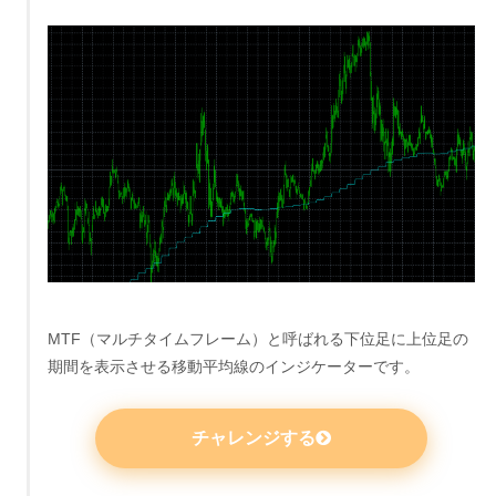
MTF（マルチタイムフレーム）と呼ばれる下位足に上位足の
期間を表示させる移動平均線のインジケーターです。
チャレンジする