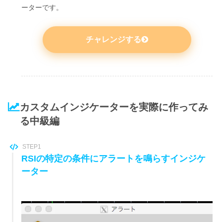
ーターです。
チャレンジする
カスタムインジケーターを実際に作ってみ
る中級編
STEP1
RSIの特定の条件にアラートを鳴らすインジケ
ーター