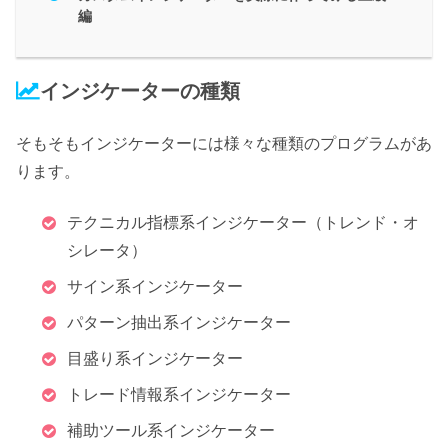
編
インジケーターの種類
そもそもインジケーターには様々な種類のプログラムがあ
ります。
テクニカル指標系インジケーター（トレンド・オ
シレータ）
サイン系インジケーター
パターン抽出系インジケーター
目盛り系インジケーター
トレード情報系インジケーター
補助ツール系インジケーター