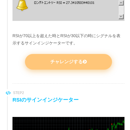
RSIが70以上を超えた時とRSIが30以下の時にシグナルを表
示するサインインジケーターです。
チャレンジする
STEP2
RSIのサインインジケーター