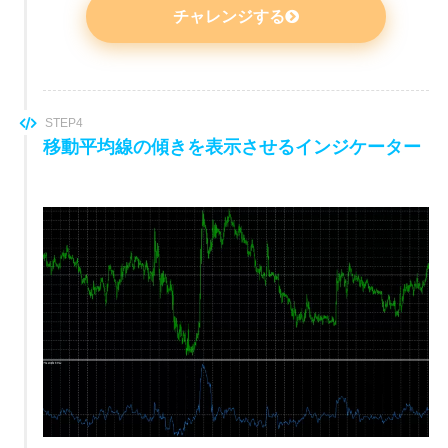
チャレンジする
STEP4
移動平均線の傾きを表示させるインジケーター