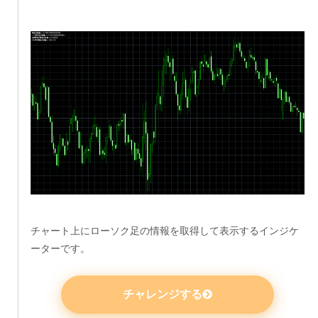
チャート上にローソク足の情報を取得して表示するインジケ
ーターです。
チャレンジする