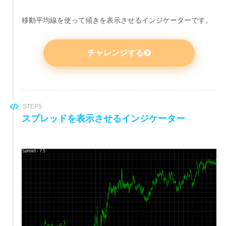
移動平均線を使って傾きを表示させるインジケーターです。
チャレンジする
STEP5
スプレッドを表示させるインジケーター