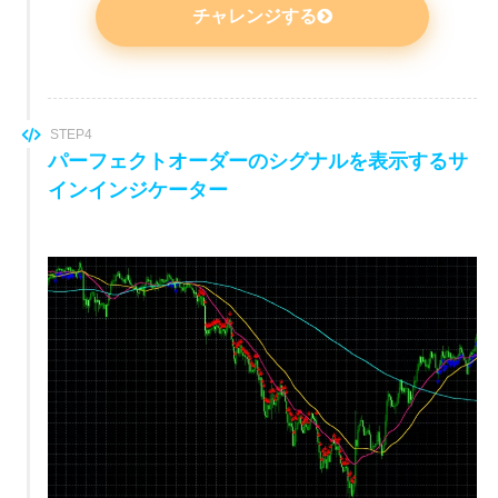
チャレンジする
STEP4
パーフェクトオーダーのシグナルを表示するサ
インインジケーター