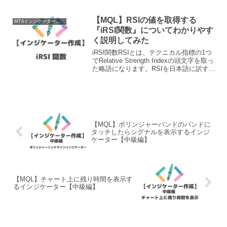
するMetaEditor（メタエディタ）をMT4
から起動させる方法は以下の通りです。
ツール→メタエディタ フォルダのアイコ
【MQL】RSIの値を取得する
MT4インジケーター作成
ンでメタ...
『iRSI関数』についてわかりやす
く説明してみた
iRSI関数RSIとは、テクニカル指標の1つ
でRelative Strength Indexの頭文字を取っ
た略語になります。RSIを日本語に訳すと
相対力指数になります。相対力指数は買
われ過ぎか売られ過ぎかを判断するため
の指標として利用します...
【MQL】ボリンジャーバンドのバンドに
タッチしたらシグナルを表示するインジ
ケーター【中級編】
【MQL】チャート上に残り時間を表示す
るインジケーター【中級編】