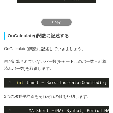
Copy
OnCalculate()関数に記述する
OnCalculate()関数に記述していきましょう。
未だ計算されていないバー数(チャート上のバー数 – 計算
済みバー数)を取得します。
int
 limit = Bars-IndicatorCounted();
3つの移動平均線をそれぞれの値を格納します。
     MA_Short =i
MA(
_Symbol
,
_Period
,MA_