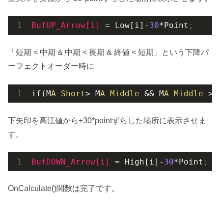
BufUP_Arrow[i]
 = Low[i]-
30
*Point
;
「短期 < 中期 & 中期 < 長期 & 終値 < 短期」という下降パ
ーフェクトオーダー時に
if(M
A_Short
> M
A_Middle
 && M
A_Middle
 > 
下矢印を高江値から+30*pointずらした場所に表示させま
す。
BufDOWN_Arrow[i]
 = High[i]-
30
*Point
;
OnCalculate()関数は完了です。