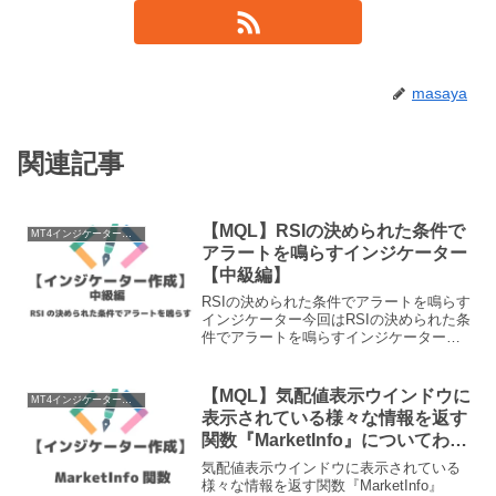
masaya
関連記事
【MQL】RSIの決められた条件で
MT4インジケーター作成
アラートを鳴らすインジケーター
【中級編】
RSIの決められた条件でアラートを鳴らす
インジケーター今回はRSIの決められた条
件でアラートを鳴らすインジケーターを
作成していきます。よくインジケーター
でアラートを鳴らしたいというトレーダ
ーが結構多くいますが、アラートを鳴ら
【MQL】気配値表示ウインドウに
MT4インジケーター作成
すだけなら誰でも...
表示されている様々な情報を返す
関数『MarketInfo』についてわか
りやすく説明してみた
気配値表示ウインドウに表示されている
様々な情報を返す関数『MarketInfo』