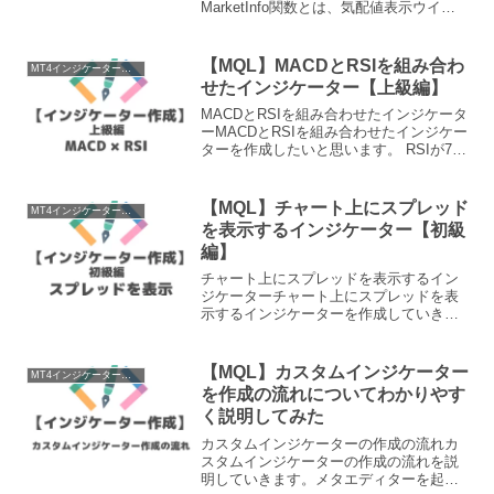
MarketInfo関数とは、気配値表示ウイン
ドウに表示されている各通貨ペアの Ask
Bid スプレッド スワップなどのマーケッ
ト情報を扱う関数です。Mark...
【MQL】MACDとRSIを組み合わ
MT4インジケーター作成
せたインジケーター【上級編】
MACDとRSIを組み合わせたインジケータ
ーMACDとRSIを組み合わせたインジケー
ターを作成したいと思います。 RSIが70
以上でMACDがゴールデンクロスした場
合にロングシグナル RSIが30以下で
MACDがデッドクロスした場合にショ
【MQL】チャート上にスプレッド
MT4インジケーター作成
ー...
を表示するインジケーター【初級
編】
チャート上にスプレッドを表示するイン
ジケーターチャート上にスプレッドを表
示するインジケーターを作成していきま
す。 チャート上にスプレッドを表示させ
るメタエディタを開くメタエディタ
（MetaEditor）を立ち上げましょう。操
【MQL】カスタムインジケーター
MT4インジケーター作成
作は以下に記載し...
を作成の流れについてわかりやす
く説明してみた
カスタムインジケーターの作成の流れカ
スタムインジケーターの作成の流れを説
明していきます。メタエディターを起動