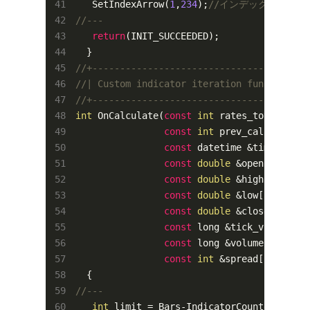
   SetIndexArrow(
1
,
234
);
//インデックス1を矢
//---
return
(INIT_SUCCEEDED);

//+---------------------------------------
//| Custom indicator iteration function   
//+---------------------------------------
int
 OnCalculate(
const
int
 rates_total,

const
int
 prev_calculated,

const
 datetime &time[],

const
double
 &open[],

const
double
 &high[],

const
double
 &low[],

const
double
 &close[],

const
 long &tick_volume[],

const
 long &volume[],

const
int
 &spread[])

//---
int
 limit = Bars-IndicatorCounted();
//