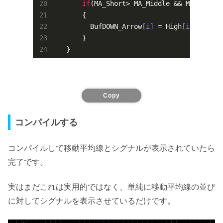
if
(MA_Short> MA_Middle
 && 
MA_Middle
       {

         BufDOWN_Arrow
[
i
]
 = High
[
i
]
+
30
*Poi
       }

Copy
コンパイルする
コンパイルして移動平均線とシグナルが表示されていたら
完了です。
実はまだこれは実用的ではなく、単純に移動平均線の並び
に対してシグナルを表示させているだけです。