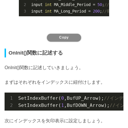
input 
int
 MA_Middle_Period = 
50
;
//中期移動
input 
int
 MA_Long_Period = 
200
;
//長期移動平
Copy
OnInit()関数に記述する
OnInit()関数に記述していきましょう。
まずはそれぞれをインデックスに紐付けします。
SetIndexBuffer(
0
,BufUP_Arrow);
//インデッ
SetIndexBuffer(
1
,BufDOWN_Arrow);
//インデ
次にインデックスを矢印表示に設定しましょう。