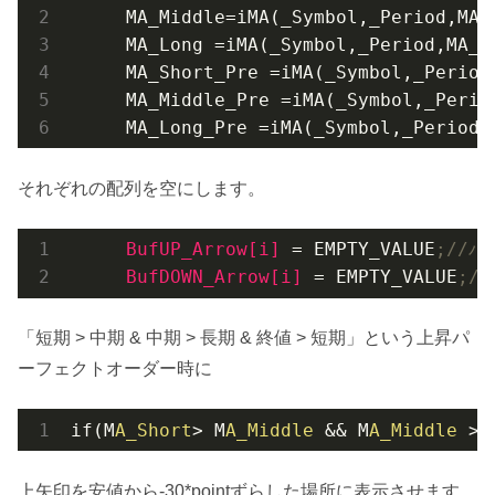
     MA_Middle=i
MA(
_Symbol
,
_Period
,MA_
     MA_Long =i
MA(
_Symbol
,
_Period
,MA_L
     MA_Short_Pre =i
MA(
_Symbol
,
_Period
     MA_Middle_Pre =i
MA(
_Symbol
,
_Perio
     MA_Long_Pre =i
MA(
_Symbol
,
_Period
,
それぞれの配列を空にします。
BufUP_Arrow[i] 
= EMPTY_VALUE
;//
BufDOWN_Arrow[i] 
= EMPTY_VALUE
;/
「短期 > 中期 & 中期 > 長期 & 終値 > 短期」という上昇パ
ーフェクトオーダー時に
if(M
A_Short
> M
A_Middle
 && M
A_Middle
 > 
上矢印を安値から-30*pointずらした場所に表示させます。