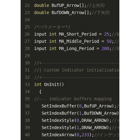
double
 BufUP_Arrow[];
//上矢印
double
 BufDOWN_Arrow[];
//下矢印
/*パラメーター*/
input 
int
 MA_Short_Period = 
25
;
//短期移動平
input 
int
 MA_Middle_Period = 
50
;
//中期移動
input 
int
 MA_Long_Period = 
200
;
//長期移動平
//+---------------------------------------
//| Custom indicator initialization functi
//+---------------------------------------
int
 OnInit()

//--- indicator buffers mapping
   SetIndexBuffer(
0
,BufUP_Arrow);
//インデック
   SetIndexBuffer(
1
,BufDOWN_Arrow);
//インデ
   SetIndexStyle(
0
,DRAW_ARROW);
//インデック
   SetIndexStyle(
1
,DRAW_ARROW);
//インデック
   SetIndexArrow(
0
,
233
);
//インデックス0を矢