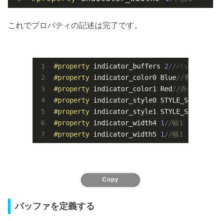
これでプロパティの記述は完了です。
#property
 indicator_buffers 
2
//バッファ2つ
#property
 indicator_color0 Blue
//青色
#property
 indicator_color1 Red
//赤色
#property
 indicator_style0 STYLE_SOLID
//実
#property
 indicator_style1 STYLE_SOLID
//実
#property
 indicator_width4 
1
//幅1
#property
 indicator_width5 
1
//幅1
Copy
バッファを定義する