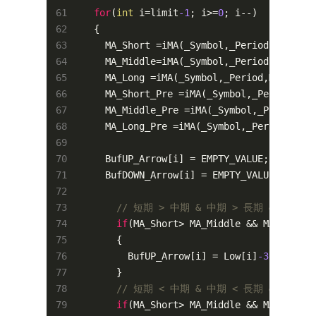
for
(
int
 i=limit
-1
; i>=
0
; i--)

   {

     MA_Short =iMA(_Symbol,_Period,MA_Shor
     MA_Middle=iMA(_Symbol,_Period,MA_Midd
     MA_Long =iMA(_Symbol,_Period,MA_Long_
     MA_Short_Pre =iMA(_Symbol,_Period,MA_
     MA_Middle_Pre =iMA(_Symbol,_Period,MA
     MA_Long_Pre =iMA(_Symbol,_Period,MA_L
     BufUP_Arrow[i] = EMPTY_VALUE;
//バッフ
     BufDOWN_Arrow[i] = EMPTY_VALUE;
//バッ
// 短期 > 中期 & 中期 > 長期 & 終
if
(MA_Short> MA_Middle && MA_Middle
       {

         BufUP_Arrow[i] = Low[i]
-30
*Point;
       }

// 短期 < 中期 & 中期 < 長期 & 終
if
(MA_Short> MA_Middle && MA_Middle