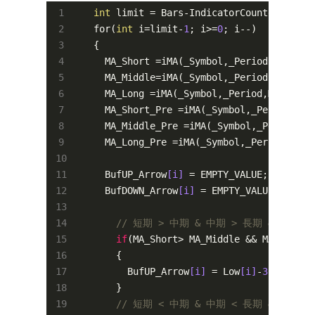
int
 limit = Bars-
IndicatorCounted()
;
//
   for(
int
 i=limit-
1
; i>=
0
; i--)

   {

     MA_Short =i
MA(
_Symbol
,
_Period
,MA_Shor
     MA_Middle=i
MA(
_Symbol
,
_Period
,MA_Midd
     MA_Long =i
MA(
_Symbol
,
_Period
,MA_Long_
     MA_Short_Pre =i
MA(
_Symbol
,
_Period
,MA_
     MA_Middle_Pre =i
MA(
_Symbol
,
_Period
,MA
     MA_Long_Pre =i
MA(
_Symbol
,
_Period
,MA_L
     BufUP_Arrow
[
i
]
 = EMPTY_VALUE;
//バッフ
     BufDOWN_Arrow
[
i
]
 = EMPTY_VALUE;
//バッ
// 短期 > 中期 & 中期 > 長期 & 終
if
(MA_Short> MA_Middle
 && 
MA_Middle
       {

         BufUP_Arrow
[
i
]
 = Low
[
i
]
-
30
*Point;
       }

// 短期 < 中期 & 中期 < 長期 & 終