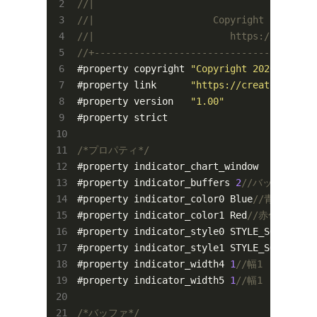
//|                                       
//|                     Copyright 2020, FX
//|                        https://creator
//+---------------------------------------
#property copyright 
"Copyright 2020, FX-EA
#property link      
"https://creator.fx-ea
#property version   
"1.00"
#property strict

/*プロパティ*/
#property indicator_chart_window

#property indicator_buffers 
2
//バッファ2つ
#property indicator_color0 Blue
//青色
#property indicator_color1 Red
//赤色
#property indicator_style0 STYLE_SOLID
//実
#property indicator_style1 STYLE_SOLID
//実
#property indicator_width4 
1
//幅1
#property indicator_width5 
1
//幅1
/*バッファ*/