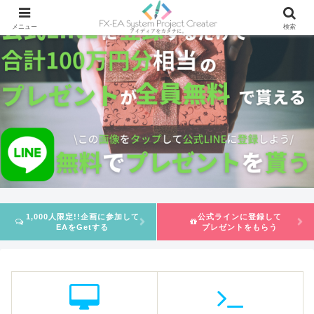
メニュー
検索
1,000人限定!!企画に参加して
公式ラインに登録して
EAをGetする
プレゼントをもらう