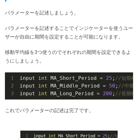
パラメーターを記述しましょう。
パラメーターを記述することでインジケーターを使うユー
ザーが自由に期間を設定することが可能になります。
移動平均線を3つ使うのでそれぞれの期間を設定できるよ
うにしましょう。
input 
int
 MA_Short_Period = 
25
;
//短期
input 
int
 MA_Middle_Period = 
50
;
//中期
input 
int
 MA_Long_Period = 
200
;
//長期
これでパラメーターの記述は完了です。
input 
int
 MA_Short_Period = 
25
;
//短期移動平