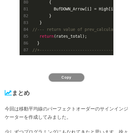
       {

         BufDOWN_Arrow[i] = High[i]+
30
*Poi
       }

//--- return value of prev_calculated for 
return
(rates_total);

//+---------------------------------------
Copy
まとめ
今回は移動平均線のパーフェクトオーダーのサインインジ
ケーターを作成してみました。
少しずつプログラミングにもなれてきたと思います。徐々