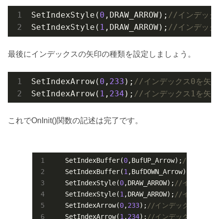
SetIndexStyle(
0
,DRAW_ARROW);
//インデック
SetIndexStyle(
1
,DRAW_ARROW);
//インデック
最後にインデックスの矢印の種類を設定しましょう。
SetIndexArrow(
0
,
233
);
//インデックス0を矢
SetIndexArrow(
1
,
234
);
//インデックス1を矢
これでOnInit()関数の記述は完了です。
   SetIndexBuffer(
0
,BufUP_Arrow);
//インデック
   SetIndexBuffer(
1
,BufDOWN_Arrow);
//インデ
   SetIndexStyle(
0
,DRAW_ARROW);
//インデック
   SetIndexStyle(
1
,DRAW_ARROW);
//インデック
   SetIndexArrow(
0
,
233
);
//インデックス0を矢
   SetIndexArrow(
1
,
234
);
//インデックス1を矢