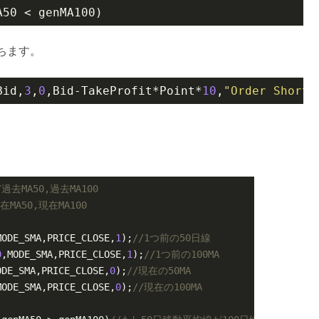
A50 < genMA100)
ちます。
Bid,
3
,
0
,Bid-TakeProfit*Point*
10
,
"Order Short"
/過去MA50,過去MA100
在MA50,現在MA100
MODE_SMA,PRICE_CLOSE,
1
);
//1つ前の50日線
0
,MODE_SMA,PRICE_CLOSE,
1
);
//1つ前の100MA
ODE_SMA,PRICE_CLOSE,
0
);
//現在の50MA
MODE_SMA,PRICE_CLOSE,
0
);
//現在の100MA