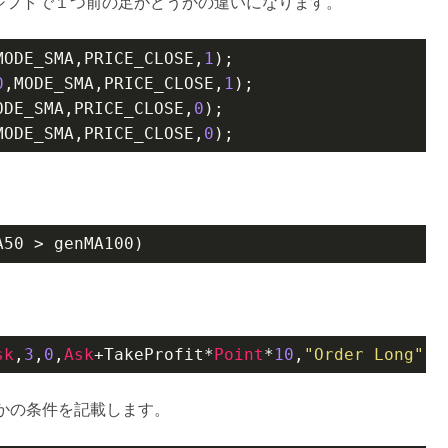
シフトで１つ前の足かどうかの違いになります。
MODE_SMA,PRICE_CLOSE,
1
);

0
,MODE_SMA,PRICE_CLOSE,
1
);

ODE_SMA,PRICE_CLOSE,
0
);

MODE_SMA,PRICE_CLOSE,
0
);
A50 > genMA100)
sk
,
3
,
0
,
Ask
+TakeProfit*
Point
*
10
,
"Order Long"
,M
かの条件を記載します。