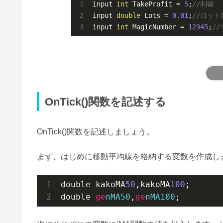
input 
int
 TakeProfit = 
5
;
//利確
input 
double
 Lots = 
0.01
;
//ロット
input 
int
 MagicNumber = 
12345
;
/
OnTick()関数を記述する
OnTick()関数を記述しましょう。
まず、はじめに移動平均線を格納する変数を作成し
double kakoMA
50
,kakoMA
100
;

double 
ge
nMA50
,
ge
nMA100
;