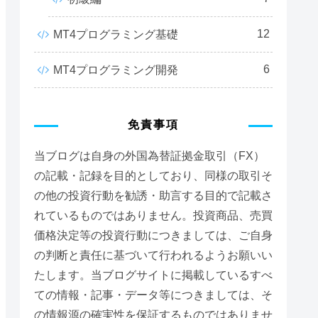
12
MT4プログラミング基礎
6
MT4プログラミング開発
免責事項
当ブログは自身の外国為替証拠金取引（FX）
の記載・記録を目的としており、同様の取引そ
の他の投資行動を勧誘・助言する目的で記載さ
れているものではありません。投資商品、売買
価格決定等の投資行動につきましては、ご自身
agicNumber,
0
,
Red
);
の判断と責任に基づいて行われるようお願いい
たします。当ブログサイトに掲載しているすべ
ての情報・記事・データ等につきましては、そ
の情報源の確実性を保証するものではありませ