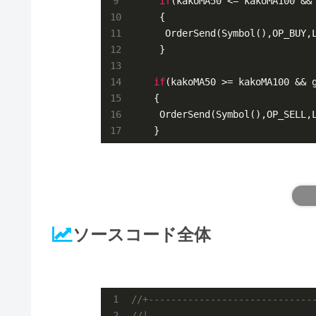
if
(kakoMA50 <= kakoMA100 &&
     {

      OrderSend(Symbol(),OP_BUY,
     }

if
(kakoMA50 >= kakoMA100 && 
    {    

     OrderSend(Symbol(),OP_SELL,
    }
ソースコード全体
//+-----------------------------
//|                             