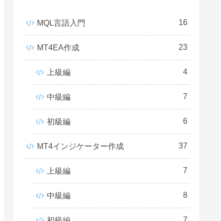
16
MQL言語入門
23
MT4EA作成
4
上級編
7
中級編
6
初級編
37
MT4インジケーター作成
7
上級編
8
中級編
7
初級編