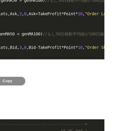
 genMA50 > genMA100)
//もし50日移動平均線が100日線を下から
Lots,Ask,
3
,
0
,Ask+TakeProfit*Point*
10
,
"Order Long"
,MagicN
genMA50 < genMA100)
//もし50日移動平均線が100日線を上から下
Lots,Bid,
3
,
0
,Bid-TakeProfit*Point*
10
,
"Order Short"
,Magic
Copy
-------------------------------------+
                           GC-DC.mq4 |