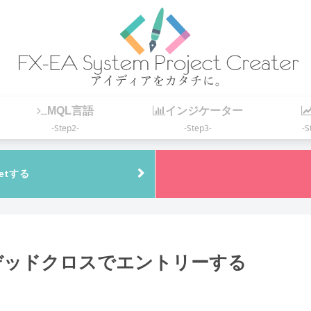
MQL言語
インジケーター
-Step2-
-Step3-
-S
etする
デッドクロスでエントリーする