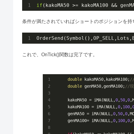
if
(kakoMA50 >= kakoMA100 && genM
条件が満たされていればショートのポジションを持
OrderSend(Symbol(),OP_SELL,Lots,
これで、OnTick()関数は完了です。
double
 kakoMA50,kakoMA100;
/
double
 genMA50,genMA100;
//現
     kakoMA50 = iMA(NULL,
0
,
50
,
0
,
     kakoMA100 = iMA(NULL,
0
,
100
,
     genMA50 = iMA(NULL,
0
,
50
,
0
,M
     genMA100= iMA(NULL,
0
,
100
,
0
,