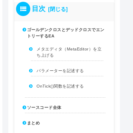
上にクロスしたら（ゴールデンクロス）
目次
umber,
0
,Red);
//ロングエントリー
ゴールデンクロスとデッドクロスでエン
にクロスしたら（デッドクロス）
トリーするEA
Number,
0
,Blue);
//ショートエントリー
メタエディタ（MetaEditor）を立
ち上げる
パラメーターを記述する
OnTick()関数を記述する
ソースコード全体
まとめ