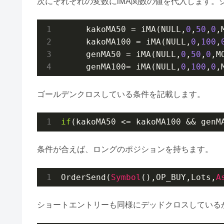
次にそれぞれの変数にiMA関数の値を代入します。
     kakoMA50 = iMA(NULL,
0
,
50
,
0
,
     kakoMA100 = iMA(NULL,
0
,
100
,
     genMA50 = iMA(NULL,
0
,
50
,
0
,M
     genMA100= iMA(NULL,
0
,
100
,
0
,
ゴールデンクロスしている条件を記載します。
if
(kakoMA50 <= kakoMA100 && genM
条件が合えば、ロングのポジションを持ちます。
OrderSend(
Symbol
(),OP_BUY,Lots,
A
ショートエントリーも同様にデッドクロスしている