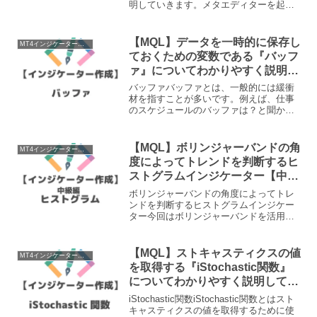
明していきます。メタエディターを起動
するMetaEditor（メタエディタ）をMT4
から起動させる方法は以下の通りです。
ツール→メタエディタ フォルダのアイコ
【MQL】データを一時的に保存し
MT4インジケーター作成
ンでメタ...
ておくための変数である『バッフ
ァ』についてわかりやすく説明し
てみた
バッファバッファとは、一般的には緩衝
材を指すことが多いです。例えば、仕事
のスケジュールのバッファは？と聞かれ
た場合に納期までに余裕のある日数はど
れくらい？という意味になります。プロ
グラミングではバッファをデータの保管
【MQL】ボリンジャーバンドの角
MT4インジケーター作成
領域のことを指しています...
度によってトレンドを判断するヒ
ストグラムインジケーター【中級
者】
ボリンジャーバンドの角度によってトレ
ンドを判断するヒストグラムインジケー
ター今回はボリンジャーバンドを活用し
たヒストグラムインジケーターを作成し
たいと思います。ヒストグラムインジケ
ーターは難しそうだと感じますが、実は
【MQL】ストキャスティクスの値
MT4インジケーター作成
仕組みさえ理解してしまえ...
を取得する『iStochastic関数』
についてわかりやすく説明してみ
た
iStochastic関数iStochastic関数とはスト
キャスティクスの値を取得するために使