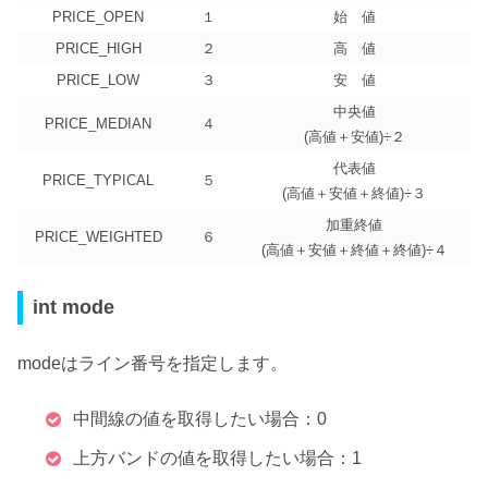
PRICE_OPEN
１
始 値
PRICE_HIGH
２
高 値
PRICE_LOW
３
安 値
中央値
PRICE_MEDIAN
４
(高値＋安値)÷２
代表値
PRICE_TYPICAL
５
(高値＋安値＋終値)÷３
加重終値
PRICE_WEIGHTED
６
(高値＋安値＋終値＋終値)÷４
int mode
modeは
ライン番号を指定
します。
中間線の値を取得したい場合：0
上方バンドの値を取得したい場合：1