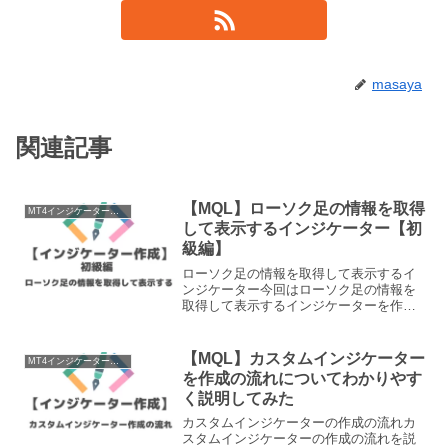
masaya
関連記事
【MQL】ローソク足の情報を取得
MT4インジケーター作成
して表示するインジケーター【初
級編】
ローソク足の情報を取得して表示するイ
ンジケーター今回はローソク足の情報を
取得して表示するインジケーターを作成
していきます。 現在の始値 1つ前の足の
高値 １時間足の現在の安値 ドル円現在の
終値メタエディタ（MetaEditor）を立ち
【MQL】カスタムインジケーター
MT4インジケーター作成
上げる...
を作成の流れについてわかりやす
く説明してみた
カスタムインジケーターの作成の流れカ
スタムインジケーターの作成の流れを説