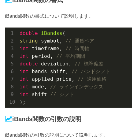
iBands関数の書式について説明します。
double
iBandss
string
 symbol, 
// 通貨ペア
int
 timeframe, 
// 時間軸
int
 period, 
// 平均期間
double
 deviation, 
// 標準偏差
int
 bands_shift, 
// バンドシフト
int
 applied_price, 
// 適用価格
int
 mode, 
// ラインインデックス
int
 shift 
// シフト
)
;
iBands関数の引数の説明
iBands関数の引数の説明について説明します。