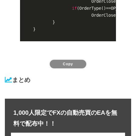
			OrderClose(Order
if
(OrderType()==OP_SELL)

			OrderClose(Order
	}

}

Copy
まとめ
1,000人限定でFXの自動売買のEAを無
料で配布中！！