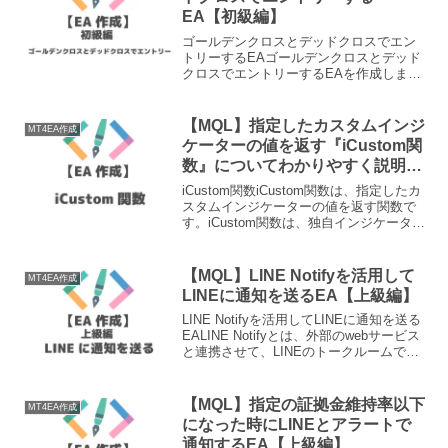
EA【初級編】
ゴールデンクロスとデッドクロスでエン
トリーするEAゴールデンクロスとデッド
クロスでエントリーするEAを作成しま
す。メタエディタ（MetaEditor）を立ち
上げるメタエディタ（MetaEditor）を立
ち上げましょう。今回は名前を「GC-D...
【MQL】指定したカスタムインジ
MT4EA作成
ケーターの値を返す『iCustom関
数』についてわかりやすく説明し
てみた
iCustom関数iCustom関数は、指定したカ
スタムインジケーターの値を返す関数で
す。iCustom関数は、独自インジケーター
を組み込む際に利用することが多いで
す。また、EAを作る際に外部のサインを
出すインジケーターがあった時に、iCu...
【MQL】LINE Notifyを活用して
MT4EA作成
LINEに通知を送るEA【上級編】
LINE Notifyを活用してLINEに通知を送る
EALINE Notifyとは、外部のwebサービス
と連携させて、LINEのトークルームで受
信できる通信機能になります。LINE
NotifyのURLにメッセージを投げる
（POSTする）こ...
【MQL】指定の証拠金維持率以下
MT4EA作成
になった時にLINEとアラートで
通知するEA【上級編】