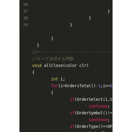
			
				}

			}

		}

	}

//+---------------------------------------
//すべて決済する関数
void
 allClose(color clr)

{

int
 i;

for
(i=OrdersTotal()
-1
;i>=
0
;i--)

	{

if
(OrderSelect(i,SELECT_BY
continue
;

if
(OrderSymbol()!=Symbol()
continue
;

if
(OrderType()==OP_BUY)
