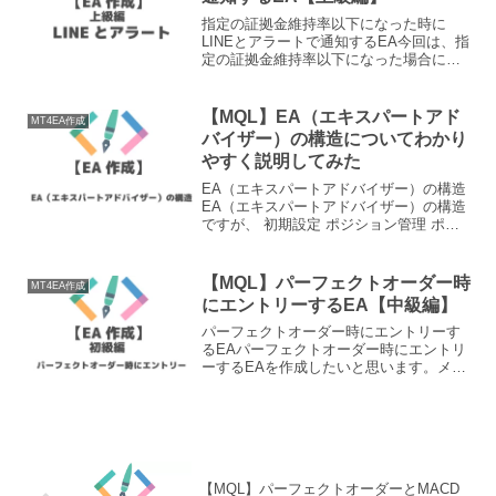
指定の証拠金維持率以下になった時に
LINEとアラートで通知するEA今回は、指
定の証拠金維持率以下になった場合に
LINEとアラートで通知するEAを作ってい
きたいと思います。基本的には過去のソ
ースコードを組み合わせてしまえばでき
【MQL】EA（エキスパートアド
MT4EA作成
てしまいます。メ...
バイザー）の構造についてわかり
やすく説明してみた
EA（エキスパートアドバイザー）の構造
EA（エキスパートアドバイザー）の構造
ですが、 初期設定 ポジション管理 ポジ
ション決済 ポジションエントリーという
構造になっています。最低4つのことをコ
ードで書くことで、立派なEAが出来あが
【MQL】パーフェクトオーダー時
MT4EA作成
ります。基...
にエントリーするEA【中級編】
パーフェクトオーダー時にエントリーす
るEAパーフェクトオーダー時にエントリ
ーするEAを作成したいと思います。メタ
エディタ（MetaEditor）を立ち上げるメ
タエディタ（MetaEditor）を立ち上げま
しょう。今回は名前を「Perfect...
【MQL】パーフェクトオーダーとMACD