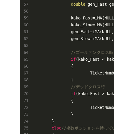
double
 gen_Fast,gen_Slow;
/
		kako_Fast=iMA(NULL,
0
,Fast_
		kako_Slow=iMA(NULL,
0
,Slow_
		gen_Fast=iMA(NULL,
0
,Fast_M
		gen_Slow=iMA(NULL,
0
,Slow_M
//ゴールデンクロス時
if
(kako_Fast < kako_Slow &
		{

			TicketNumber=Ord
		}

//デッドクロス時
if
(kako_Fast > kako_Slow &
		{

			TicketNumber=Ord
		}

	}

else
//複数ポジションを持っている場合