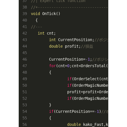
//| Expert tick function                  
//+---------------------------------------
void
 OnTick()

//---
int
 cnt;

int
 CurrentPosition;
//ポジション数
double
 profit;
//損益
	CurrentPosition=
-1
;
//ポジション数ゼ
for
(cnt=
0
;cnt<OrdersTotal();cnt++)

	{

if
(OrderSelect(cnt,SELECT_
if
(OrderMagicNumber()!=Mag
		profit=profit+OrderProfit(
if
(OrderMagicNumber()==Mag
	}

if
(CurrentPosition==
-1
)
//ポジショ
	{

double
 kako_Fast,kako_Slow