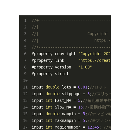
//+---------------------------------------
//|                                       
//|                     Copyright 2020, FX
//|                        https://creator
//+---------------------------------------
#property copyright 
"Copyright 2020, FX-EA
#property link      
"https://creator.fx-ea
#property version   
"1.00"
#property strict

input 
double
 lots = 
0.01
;
//ロット
input 
double
 slippage = 
3
;
//スリッページ
input 
int
 Fast_MA = 
5
;
//短期移動平均線
input 
int
 Slow_MA = 
15
;
//長期移動平均線
input 
double
 nampin = 
5
;
//ナンピン幅
input 
int
 maxnampin = 
5
;
//最大ナンピン数
input 
int
 MagicNumber = 
12345
; 
//マジックナ