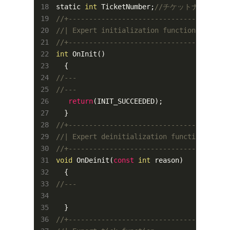
static 
int
 TicketNumber;
//チケットナンバー
//+---------------------------------------
//| Expert initialization function        
//+---------------------------------------
int
 OnInit()

//---
//---
return
(INIT_SUCCEEDED);

//+---------------------------------------
//| Expert deinitialization function      
//+---------------------------------------
void
 OnDeinit(
const
int
 reason)

//---
//+---------------------------------------