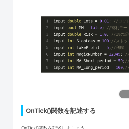
input 
double
 Lots = 
0.01
; 
//ロッ
input 
bool
 MM = 
false
; 
//複利モード
input 
double
 Risk = 
1.0
; 
//1%の
input 
int
 StopLoss = 
100
;
//スト
input 
int
 TakeProfit = 
5
;
//利確
input 
int
 MagicNumber = 
12345
; 
/
input 
int
 MA_Short_period = 
50
;
/
input 
int
 MA_Long_period = 
100
;
/
OnTick()関数を記述する
OnTick()関数を記述しましょう。