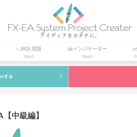
MQL言語
インジケーター
-Step2-
-Step3-
-S
etする
A【中級編】