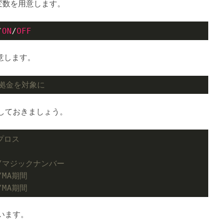
の変数を用意します。
ド
ON
/
OFF
意します。
証拠金を対象に
しておきましょう。
プロス
/マジックナンバー
/MA期間
/MA期間
います。