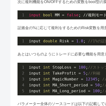
次に複利機能をON/OFFするための変数をbool型
input
bool
 MM = 
false
; //複利モー
証拠金の%に応じて複利をするためのRisk変数を用
input 
double
 Risk = 
1.0
; 
//1%の
あとはいつものようにトレードに必要な機能を用意
input 
int
 StopLoss = 
100
;
//ストッ
input 
int
 TakeProfit = 
5
;
//利確
input 
int
 MagicNumber = 
12345
; 
/
input 
int
 MA_Short_period = 
50
;
/
input 
int
 MA_Long_period = 
100
;
/
パラメーター全体のソースコードは以下の記載して