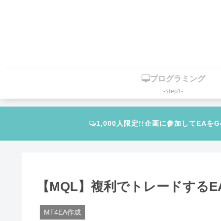
プログラミング
-Step1-
1,000人限定!!企画に参加してEAをG
【MQL】複利でトレードするE
MT4EA作成