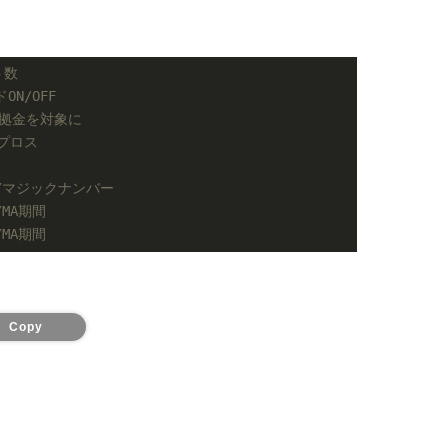
ト数
ON/OFF
証拠金を対象に
ップロス
/マジックナンバー
/MA期間
/MA期間
Copy