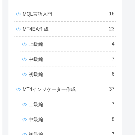
16
MQL言語入門
23
MT4EA作成
4
上級編
7
中級編
6
初級編
37
MT4インジケーター作成
7
上級編
8
中級編
7
初級編